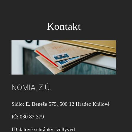
jejich
děti
vlastní
rodiče
Kontakt
–
a
to
tím,
že
na
děti
přenášejí
své
konflikty
NOMIA, Z.Ú.
nebo
používají
Sídlo: E. Beneše 575, 500 12 Hradec Králové
dítě
jako
IČ: 030 87 379
zbraň
proti
ID datové schránky: vu8yvvd