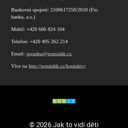
druhému
rodiči.
Bankovní spojení: 2100617250/2010 (Fio
Tyto
banka, a.s.)
situace
u
Mobil: +420 606 824 104
dětí
způsobují
Telefon: +420 495 262 214
i
trvalá
Email:
poradna@nomiahk.cz
organická
Více na
http://nomiahk.cz/kontakty/
poškození
mozku
s
velmi
vážnými
důsledky
v
jejich
psychosociálním
© 2026 Jak to vidí děti
vývoji.